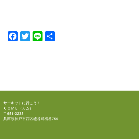
Facebook
Twitter
Line
共
有
サーキットに行こう！
ＣＯＭＥ（カム）
〒651-2233
兵庫県神戸市西区櫨谷町福谷759