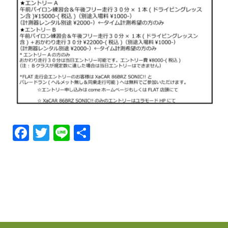
Facebook
Twitter
Line
共
有