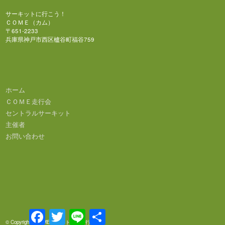
サーキットに行こう！
ＣＯＭＥ（カム）
〒651-2233
兵庫県神戸市西区櫨谷町福谷759
ホーム
ＣＯＭＥ走行会
セントラルサーキット
主催者
お問い合わせ
Facebook
Twitter
Line
共
有
© Copyright - COME｜セントラル走行会