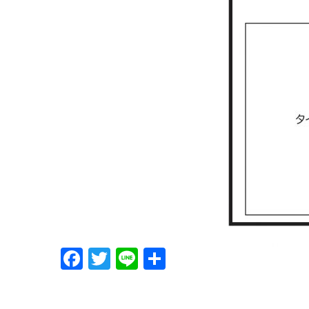
Facebook
Twitter
Line
共
有