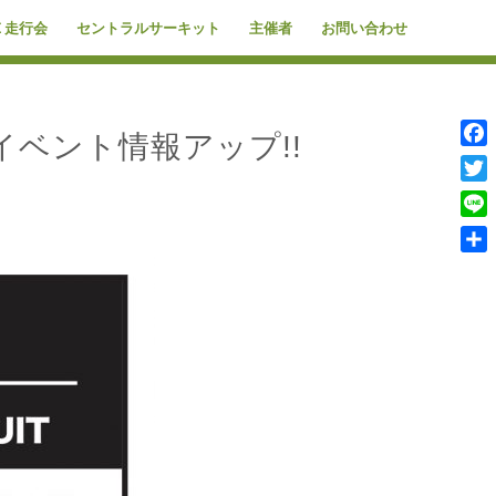
Ｅ走行会
セントラルサーキット
主催者
お問い合わせ
催 イベント情報アップ!!
Face
Twitt
Line
共
有