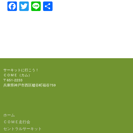
Facebook
Twitter
Line
共
有
サーキットに行こう！
ＣＯＭＥ（カム）
〒651-2233
兵庫県神戸市西区櫨谷町福谷759
ホーム
ＣＯＭＥ走行会
セントラルサーキット